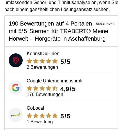
umfassenden Gehör- und Tinnitusanalyse an, wenn Sie
nach einem ganzheitlichen Lösungsansatz suchen.
190 Bewertungen
auf
4 Portalen
UNGEPRÜFT
mit
5
/5
Sternen
für
TRABERT® Meine
Hörwelt – Hörgeräte in Aschaffenburg
KennstDuEinen
5
/5
2 Bewertungen
Google Unternehmensprofil
4,9
/5
176 Bewertungen
GoLocal
5
/5
1 Bewertung